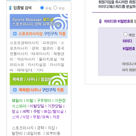
구직
구인
개
스포츠경락마사지
피부관리
스
포츠마사지
경락
발관리
중국
전통마사지
태국마사지
체형관
리
약손마사지
물리치료실
테
라피스트
마사지실장
마사지알
바
매매/임대
기타