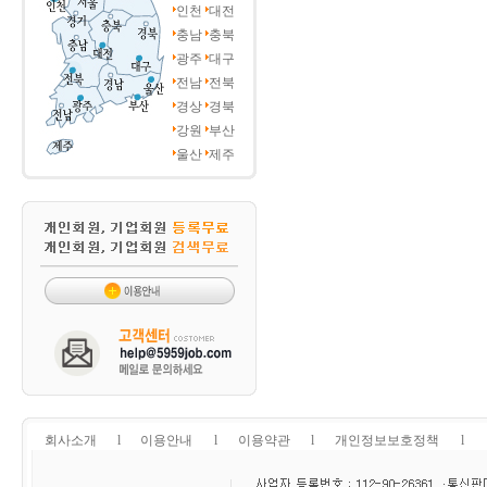
인천
대전
충남
충북
광주
대구
전남
전북
경상
경북
강원
부산
울산
제주
회사소개
l
이용안내
l
이용약관
l
개인정보보호정책
l