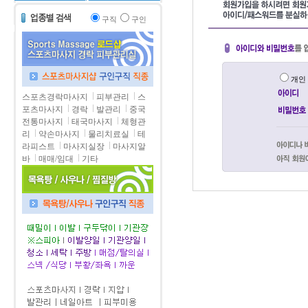
구직
구인
개
스포츠경락마사지
피부관리
스
포츠마사지
경락
발관리
중국
전통마사지
태국마사지
체형관
리
약손마사지
물리치료실
테
라피스트
마사지실장
마사지알
바
매매/임대
기타