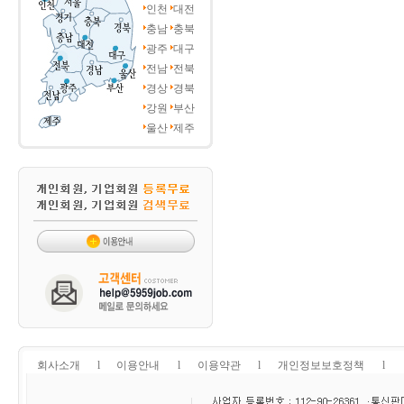
인천
대전
충남
충북
광주
대구
전남
전북
경상
경북
강원
부산
울산
제주
회사소개
l
이용안내
l
이용약관
l
개인정보보호정책
l