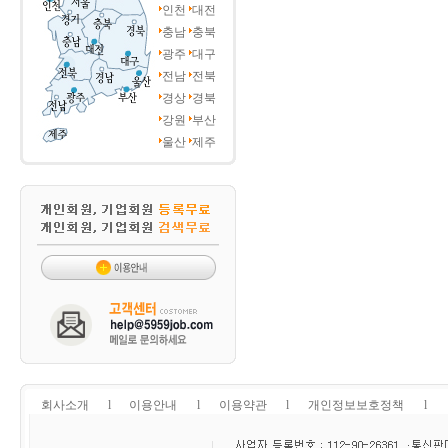
인천
대전
충남
충북
광주
대구
전남
전북
경상
경북
강원
부산
울산
제주
회사소개
l
이용안내
l
이용약관
l
개인정보보호정책
l