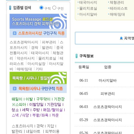
태국마사지
체형관리
물리치료실
테라피스트
구직
구인
마사지알바
매매/임대
스포츠경락마사지
피부관리
스
포츠마사지
경락
발관리
중국
전통마사지
태국마사지
체형관
구직정보
리
약손마사지
물리치료실
테
라피스트
마사지실장
마사지알
등록일
업종
바
매매/임대
기타
06-11
마사지알바
06-05
피부관리
06-03
스포츠경락마사지
05-29
스포츠경락마사지
05-26
스포츠경락마사지