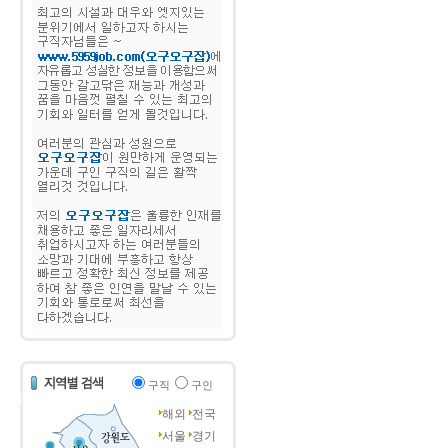
구직
구인
해외
전국
서울
경기