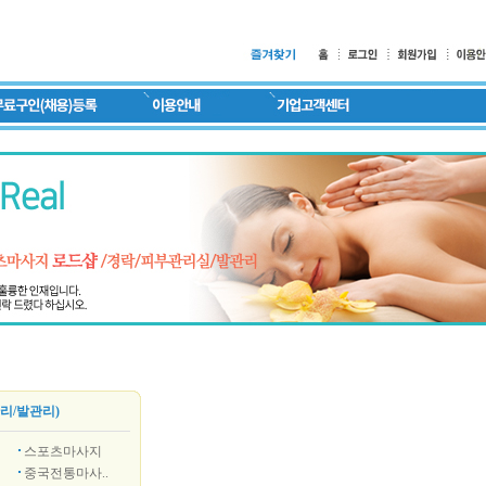
리/발관리)
스포츠마사지
중국전통마사..