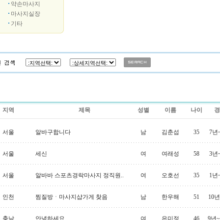
약손마사지
마사지실장
기타
지역
제목
성별
이름
나이
경
서울
알바구합니다
남
김춘섭
35
7년
서울
세신
여
여래성
58
3년
서울
알바바 스포츠경락마사지 정직원..
여
오호선
35
1년
인천
찜질방ㆍ마사지샵가게 찾음
남
한우해
51
10
충남
안녕하세요
여
은미정
46
9년~