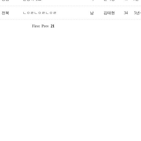
전북
ㄴㅇㄹㄴㅇㄹㄴㅇㄹ
남
김태현
34
5년
First
Prev
21