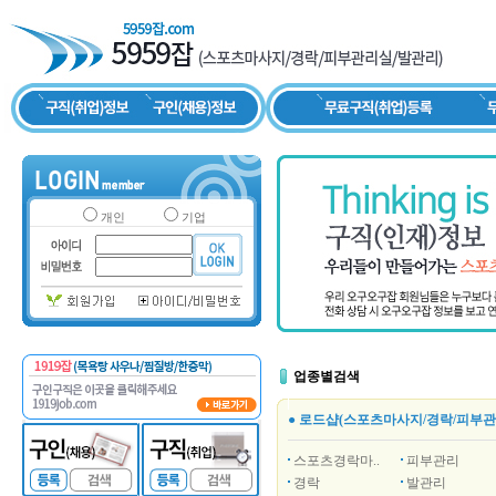
개인
기업
업종별검색
● 로드샵(스포츠마사지/경락/피부관
스포츠경락마..
피부관리
경락
발관리