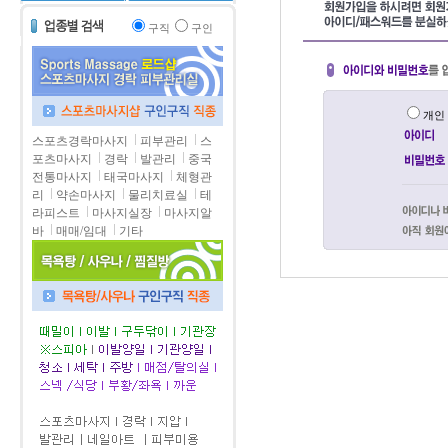
구직
구인
개
스포츠경락마사지
피부관리
스
포츠마사지
경락
발관리
중국
전통마사지
태국마사지
체형관
리
약손마사지
물리치료실
테
라피스트
마사지실장
마사지알
바
매매/임대
기타