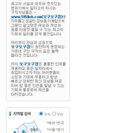
구직
구인
해외
전국
서울
경기