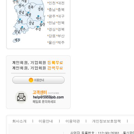
인천
대전
충남
충북
광주
대구
전남
전북
경상
경북
강원
부산
울산
제주
회사소개
l
이용안내
l
이용약관
l
개인정보보호정책
l