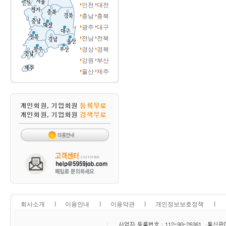
인천
대전
충남
충북
광주
대구
전남
전북
경상
경북
강원
부산
울산
제주
회사소개
l
이용안내
l
이용약관
l
개인정보보호정책
l