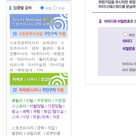
구직
구인
개
스포츠경락마사지
피부관리
스
포츠마사지
경락
발관리
중국
전통마사지
태국마사지
체형관
리
약손마사지
물리치료실
테
라피스트
마사지실장
마사지알
바
매매/임대
기타