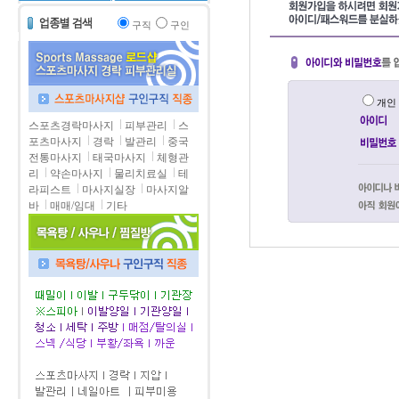
구직
구인
개
스포츠경락마사지
피부관리
스
포츠마사지
경락
발관리
중국
전통마사지
태국마사지
체형관
리
약손마사지
물리치료실
테
라피스트
마사지실장
마사지알
바
매매/임대
기타