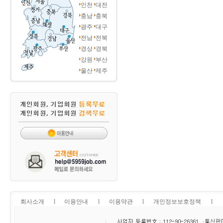
인천
대전
충남
충북
광주
대구
전남
전북
경상
경북
강원
부산
울산
제주
회사소개
l
이용안내
l
이용약관
l
개인정보보호정책
l