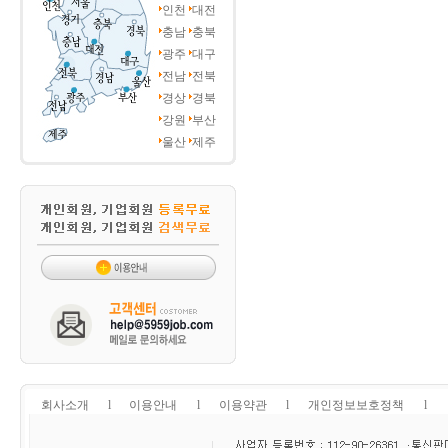
인천
대전
충남
충북
광주
대구
전남
전북
경상
경북
강원
부산
울산
제주
회사소개
l
이용안내
l
이용약관
l
개인정보보호정책
l