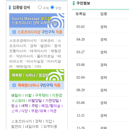
구인정보
구직
구인
등록일
업종
05-02
경락
04-20
경락
스포츠경락마사지
피부관리
스
포츠마사지
경락
발관리
중국
전통마사지
태국마사지
체형관
03-27
경락
리
약손마사지
물리치료실
테
라피스트
마사지실장
마사지알
03-06
경락
바
매매/임대
기타
02-04
경락
09-29
경락
05-06
경락
12-21
경락
11-26
경락