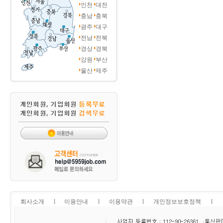
인천
대전
충남
충북
광주
대구
전남
전북
경상
경북
강원
부산
울산
제주
회사소개
l
이용안내
l
이용약관
l
개인정보보호정책
l