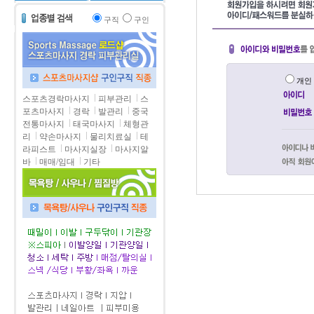
구직
구인
개
스포츠경락마사지
피부관리
스
포츠마사지
경락
발관리
중국
전통마사지
태국마사지
체형관
리
약손마사지
물리치료실
테
라피스트
마사지실장
마사지알
바
매매/임대
기타