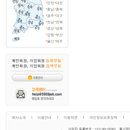
인천
대전
충남
충북
광주
대구
전남
전북
경상
경북
강원
부산
울산
제주
회사소개
l
이용안내
l
이용약관
l
개인정보보호정책
l