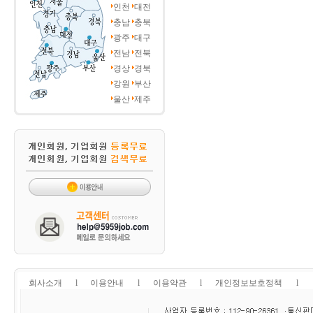
인천
대전
충남
충북
광주
대구
전남
전북
경상
경북
강원
부산
울산
제주
회사소개
l
이용안내
l
이용약관
l
개인정보보호정책
l