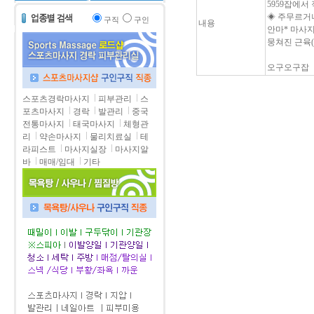
5959잡에
◈ 주무르거나
구직
구인
내용
안마* 마사지
뭉쳐진 근육(
오구오구잡
스포츠경락마사지
피부관리
스
포츠마사지
경락
발관리
중국
전통마사지
태국마사지
체형관
리
약손마사지
물리치료실
테
라피스트
마사지실장
마사지알
바
매매/임대
기타