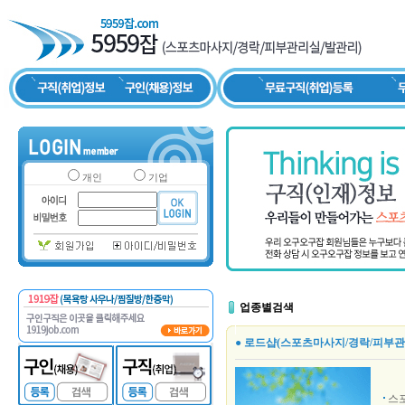
개인
기업
업종별검색
● 로드샵(스포츠마사지/경락/피부관
스