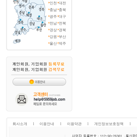
인천
대전
충남
충북
광주
대구
전남
전북
경상
경북
강원
부산
울산
제주
회사소개
l
이용안내
l
이용약관
l
개인정보보호정책
l