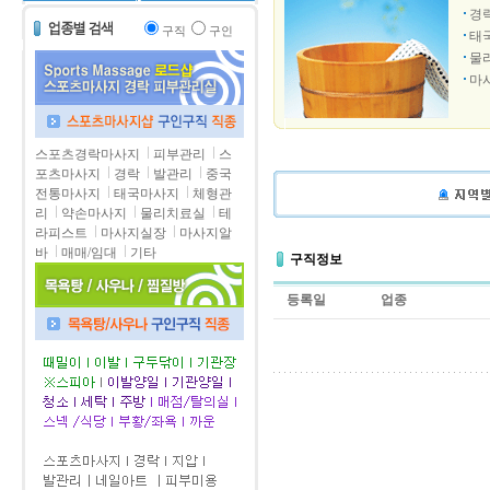
경
구직
구인
태
물
마
스포츠경락마사지
피부관리
스
포츠마사지
경락
발관리
중국
전통마사지
태국마사지
체형관
리
약손마사지
물리치료실
테
라피스트
마사지실장
마사지알
바
매매/임대
기타
구직정보
등록일
업종