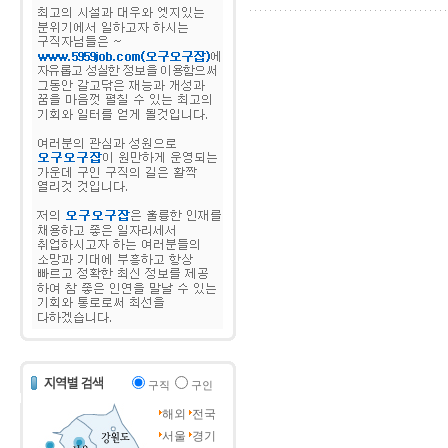
구직
구인
해외
전국
서울
경기