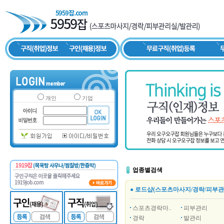
개인
기업
업종별검색
● 로드샵(스포츠마사지/경락/피부관
스포츠경락마..
피부관리
경락
발관리