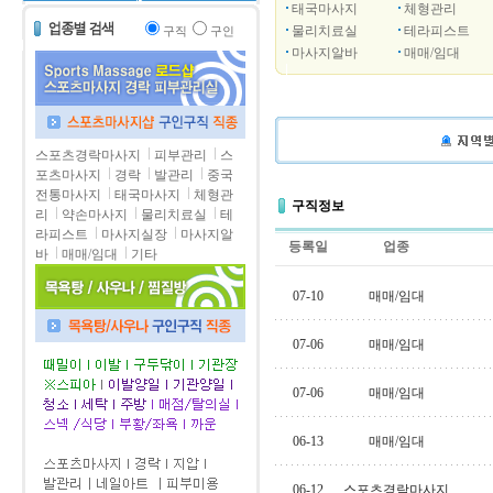
태국마사지
체형관리
물리치료실
테라피스트
구직
구인
마사지알바
매매/임대
스포츠경락마사지
피부관리
스
포츠마사지
경락
발관리
중국
전통마사지
태국마사지
체형관
구직정보
리
약손마사지
물리치료실
테
라피스트
마사지실장
마사지알
등록일
업종
바
매매/임대
기타
07-10
매매/임대
07-06
매매/임대
07-06
매매/임대
06-13
매매/임대
06-12
스포츠경락마사지