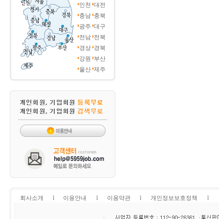
인천
대전
충남
충북
광주
대구
전남
전북
경상
경북
강원
부산
울산
제주
회사소개
l
이용안내
l
이용약관
l
개인정보보호정책
l