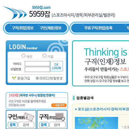
개인
기업
업종별검색
● 로드샵(스포츠마사지/경락/피부관
스