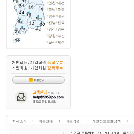
인천
대전
충남
충북
광주
대구
전남
전북
경상
경북
강원
부산
울산
제주
회사소개
l
이용안내
l
이용약관
l
개인정보보호정책
l