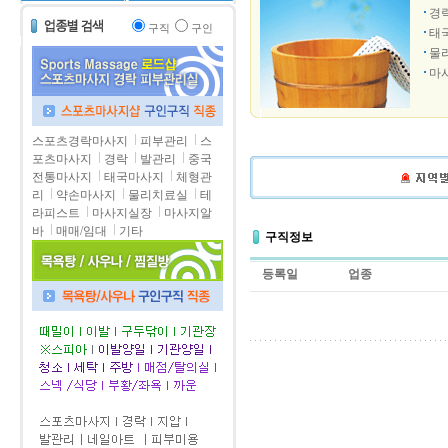
경
구직
구인
태
물
마
스포츠경락마사지
피부관리
스
포츠마사지
경락
발관리
중국
전통마사지
태국마사지
체형관
리
약손마사지
물리치료실
테
라피스트
마사지실장
마사지알
바
매매/임대
기타
구직정보
등록일
업종