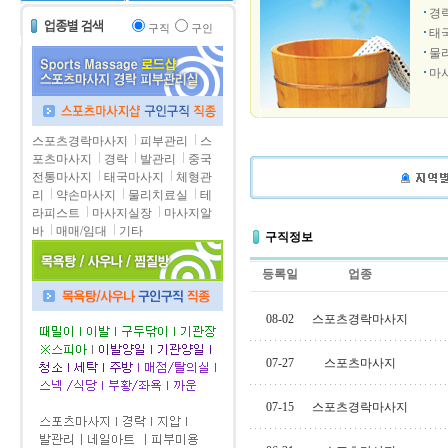
경
구직
구인
태
물
마
스포츠경락마사지
피부관리
스
포츠마사지
경락
발관리
중국
전통마사지
태국마사지
체형관
리
약손마사지
물리치료실
테
라피스트
마사지실장
마사지알
바
매매/임대
기타
구직정보
등록일
업종
08-02
스포츠경락마사지
07-27
스포츠마사지
07-15
스포츠경락마사지