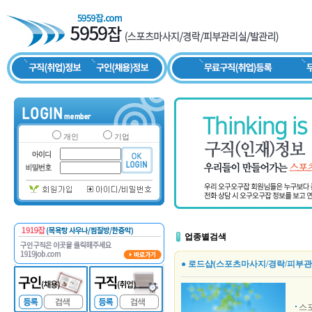
개인
기업
업종별검색
● 로드샵(스포츠마사지/경락/피부관
스