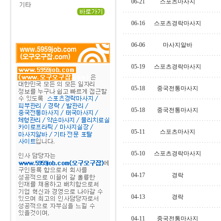
06-21
스포츠마사지
06-16
스포츠경락마사지
06-06
마사지알바
05-19
스포츠경락마사지
05-18
중국전통마사지
05-18
중국전통마사지
05-11
스포츠마사지
05-10
스포츠경락마사지
04-17
경락
04-13
경락
04-11
중국전통마사지