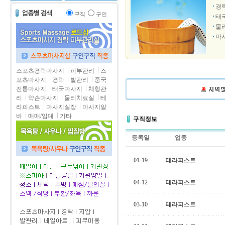
경
구직
구인
태
물
마
스포츠경락마사지
피부관리
스
포츠마사지
경락
발관리
중국
전통마사지
태국마사지
체형관
리
약손마사지
물리치료실
테
라피스트
마사지실장
마사지알
바
매매/임대
기타
구직정보
등록일
업종
01-19
테라피스트
04-12
테라피스트
03-10
테라피스트