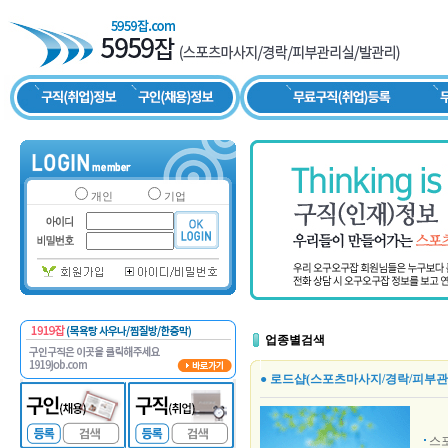
개인
기업
업종별검색
● 로드샵(스포츠마사지/경락/피부관
스