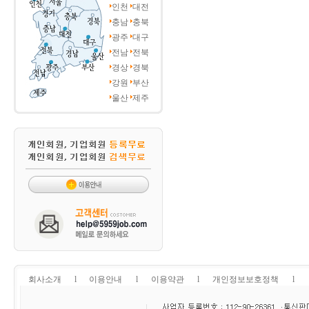
인천
대전
충남
충북
광주
대구
전남
전북
경상
경북
강원
부산
울산
제주
회사소개
l
이용안내
l
이용약관
l
개인정보보호정책
l