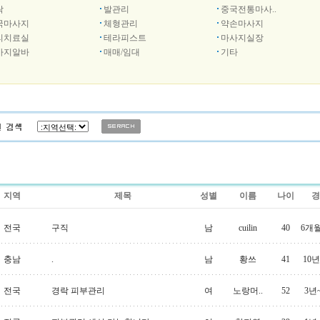
락
발관리
중국전통마사..
국마사지
체형관리
약손마사지
리치료실
테라피스트
마사지실장
사지알바
매매/임대
기타
지역
제목
성별
이름
나이
경
전국
구직
남
cuilin
40
6개
충남
.
남
황쓰
41
10
전국
경락 피부관리
여
노랑머..
52
3년