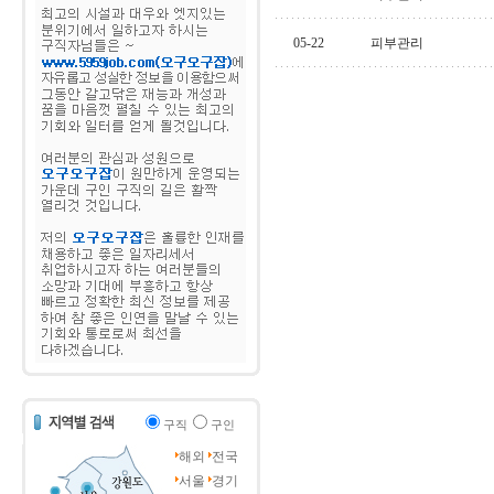
05-22
피부관리
구직
구인
해외
전국
서울
경기