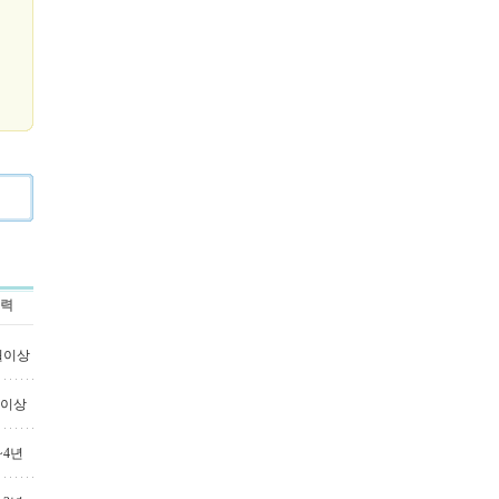
력
월이상
년이상
~4년