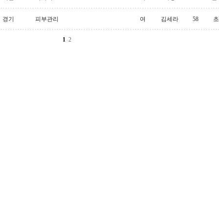
경기
피부관리
여
김세라
58
초
1
2