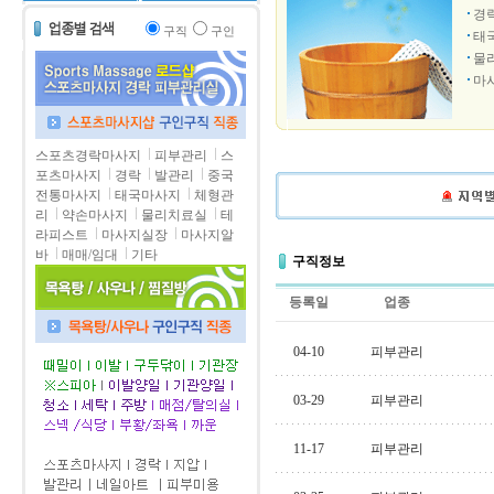
경
구직
구인
태
물
마
스포츠경락마사지
피부관리
스
포츠마사지
경락
발관리
중국
전통마사지
태국마사지
체형관
리
약손마사지
물리치료실
테
라피스트
마사지실장
마사지알
바
매매/임대
기타
구직정보
등록일
업종
04-10
피부관리
03-29
피부관리
11-17
피부관리