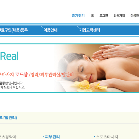
리/발관리)
포츠경락마..
피부관리
스포츠마사지