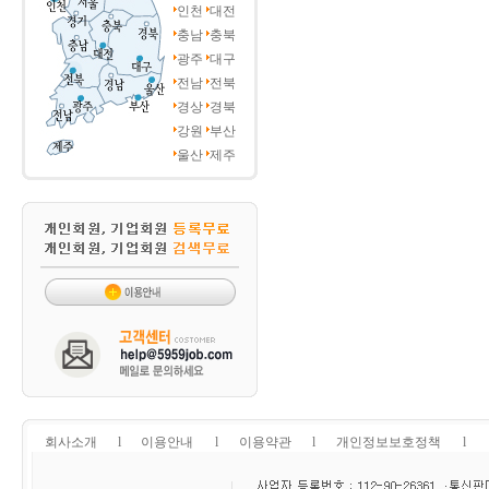
인천
대전
충남
충북
광주
대구
전남
전북
경상
경북
강원
부산
울산
제주
회사소개
l
이용안내
l
이용약관
l
개인정보보호정책
l