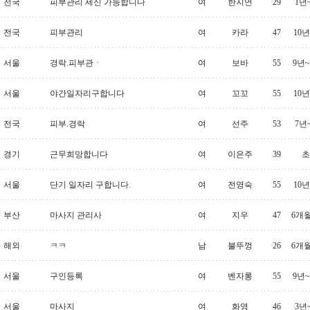
전국
피부관리 세신 가능합니다
여
한지연
29
1년
전국
피부관리
여
카라
47
10
서울
경락.피부관ㆍ
여
보바
55
9년~
서울
야간일자리구합니다
여
꼬꼬
55
10
전국
피부.경락
여
선주
53
7년
경기
근무희망합니다
여
이은주
39
초
서울
단기 일자리 구합니다.
여
전영숙
55
10
부산
마사지 관리사
여
지우
47
6개
해외
ㅋㅋ
남
불뚜껑
26
6개
서울
구인등록
여
벤자롱
55
9년~
서울
마사지
여
화영
46
3년