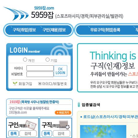
개인
기업
업종별검색
● 로드샵(스포츠마사지/경락/피부관
스